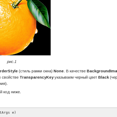
рис.1
derStyle
(стиль рамки окна)
None
. В качестве
BackgroundIm
В свойстве
TransparencyKey
указываем черный цвет
Black
(че
ия).
й код ниже.
Args е)
