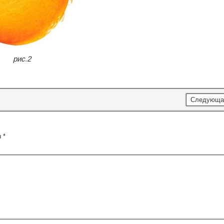
рис.2
Следующа
ы
*