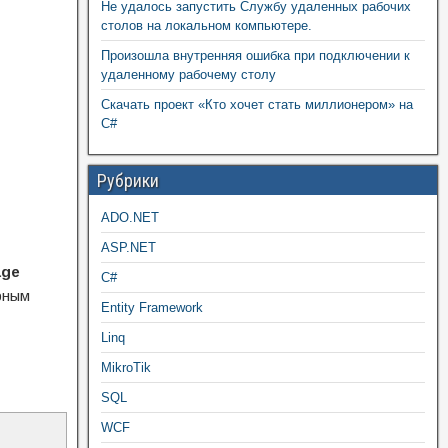
Не удалось запустить Службу удаленных рабочих
столов на локальном компьютере.
Произошла внутренняя ошибка при подключении к
удаленному рабочему столу
Скачать проект «Кто хочет стать миллионером» на
C#
Рубрики
ADO.NET
ASP.NET
age
C#
рным
Entity Framework
Linq
MikroTik
SQL
WCF