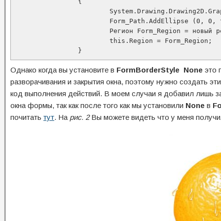
		{

			System.Drawing.Drawing2D.GraphicsPath Form_Path = новый System.Drawing.Drawing2D.GraphicsPath ();

			Form_Path.AddEllipse (0, 0, this.width, this.height);

			Регион Form_Region = новый регион (Form_Path);

			this.Region = Form_Region;

		}
Однако когда вы установите в
FormBorderStyle None
это 
разворачивания и закрытия окна, поэтому нужно создать эт
код выполнения действий. В моем случаи я добавил лишь
окна формы, так как после того как мы установили
None
в
F
почитать
тут
. На
рис. 2
Вы можете видеть что у меня получи