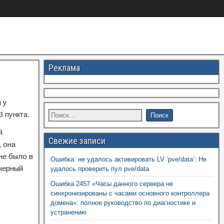
Реклама
 у
 пункта.
й
Свежие записи
, она
не было в
Ошибка: не удалось активировать LV ‘pve/data’: Не
 черный
удалось проверить пул pve/data
Ошибка 2457 «Часы данного сервера не
синхронизированы с часами основного контроллера
домена»: полное руководство по диагностике и
устранению