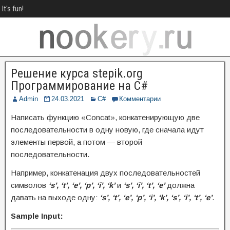
It's fun!
Решение курса stepik.org
Программирование на C#
Admin
24.03.2021
C#
Комментарии
Написать функцию «Concat», конкатенирующую две
последовательности в одну новую, где сначала идут
элементы первой, а потом — второй
последовательности.
Например, конкатенация двух последовательностей
символов
‘s’, ‘t’, ‘e’, ‘p’, ‘i’, ‘k’
и
‘s’, ‘i’, ‘t’, ‘e’
должна
давать на выходе одну:
‘s’, ‘t’, ‘e’, ‘p’, ‘i’, ‘k’, ‘s’, ‘i’, ‘t’, ‘e’
.
Sample Input: