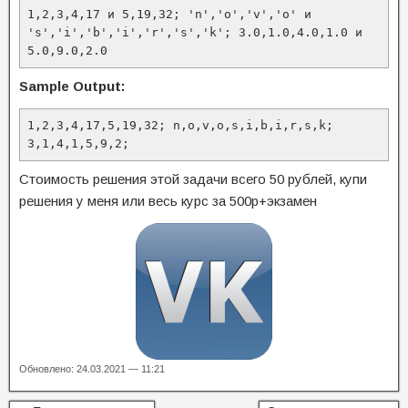
1,2,3,4,17 и 5,19,32; 'n','o','v','o' и 
's','i','b','i','r','s','k'; 3.0,1.0,4.0,1.0 и 
5.0,9.0,2.0
Sample Output:
1,2,3,4,17,5,19,32; n,o,v,o,s,i,b,i,r,s,k; 
3,1,4,1,5,9,2;
Стоимость решения этой задачи всего 50 рублей, купи
решения у меня или весь курс за 500р+экзамен
Обновлено: 24.03.2021 — 11:21