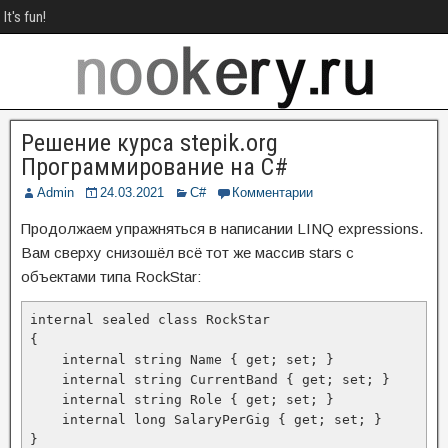
It's fun!
Решение курса stepik.org
Программирование на C#
Admin
24.03.2021
C#
Комментарии
Продолжаем упражняться в написании LINQ expressions.
Вам сверху снизошёл всё тот же массив stars с
объектами типа RockStar:
internal sealed class RockStar

{

    internal string Name { get; set; }

    internal string CurrentBand { get; set; }

    internal string Role { get; set; }

    internal long SalaryPerGig { get; set; }

}