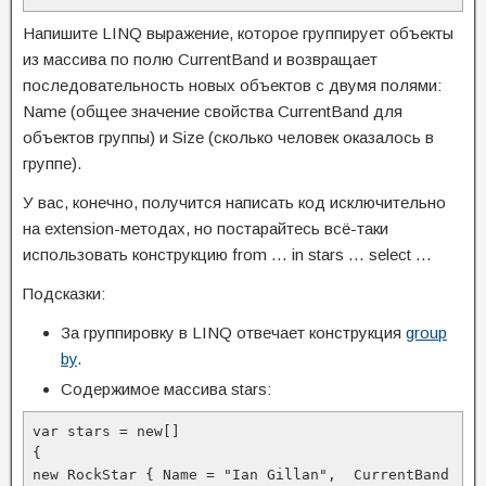
Напишите LINQ выражение, которое группирует объекты
из массива по полю CurrentBand и возвращает
последовательность новых объектов с двумя полями:
Name (общее значение свойства CurrentBand для
объектов группы) и Size (сколько человек оказалось в
группе).
У вас, конечно, получится написать код исключительно
на extension-методах, но постарайтесь всё-таки
использовать конструкцию from … in stars … select …
Подсказки:
За группировку в LINQ отвечает конструкция
group
by
.
Содержимое массива stars:
var stars = new[]

{

new RockStar { Name = "Ian Gillan",  CurrentBand 