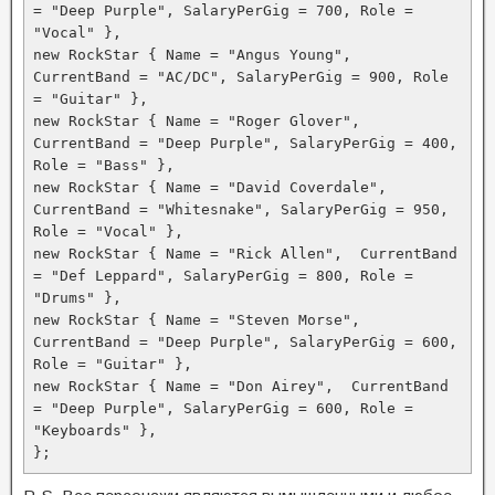
= "Deep Purple", SalaryPerGig = 700, Role = 
"Vocal" }, 

new RockStar { Name = "Angus Young",  
CurrentBand = "AC/DC", SalaryPerGig = 900, Role 
= "Guitar" },

new RockStar { Name = "Roger Glover",  
CurrentBand = "Deep Purple", SalaryPerGig = 400, 
Role = "Bass" },

new RockStar { Name = "David Coverdale",  
CurrentBand = "Whitesnake", SalaryPerGig = 950, 
Role = "Vocal" },

new RockStar { Name = "Rick Allen",  CurrentBand 
= "Def Leppard", SalaryPerGig = 800, Role = 
"Drums" },

new RockStar { Name = "Steven Morse",  
CurrentBand = "Deep Purple", SalaryPerGig = 600, 
Role = "Guitar" },

new RockStar { Name = "Don Airey",  CurrentBand 
= "Deep Purple", SalaryPerGig = 600, Role = 
"Keyboards" },

};