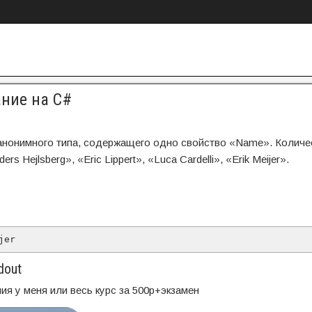
ание на C#
анонимного типа, содержащего одно свойство «Name». Количе
 Hejlsberg», «Eric Lippert», «Luca Cardelli», «Erik Meijer».
jer
dout
ия у меня или весь курс за 500р+экзамен