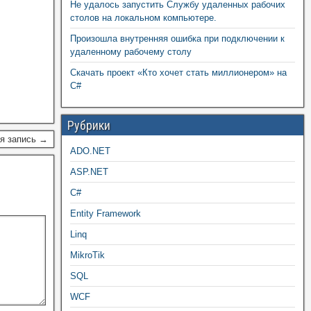
Не удалось запустить Службу удаленных рабочих
столов на локальном компьютере.
Произошла внутренняя ошибка при подключении к
удаленному рабочему столу
Скачать проект «Кто хочет стать миллионером» на
C#
Рубрики
я запись →
ADO.NET
ASP.NET
C#
Entity Framework
Linq
MikroTik
SQL
WCF