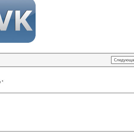
Следующа
ы
*