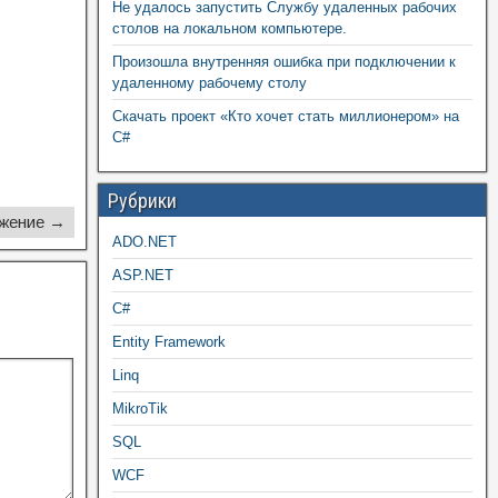
Не удалось запустить Службу удаленных рабочих
столов на локальном компьютере.
Произошла внутренняя ошибка при подключении к
удаленному рабочему столу
Скачать проект «Кто хочет стать миллионером» на
C#
Рубрики
жение →
ADO.NET
ASP.NET
C#
Entity Framework
Linq
MikroTik
SQL
WCF