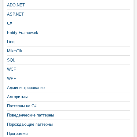
ADO.NET
ASP.NET
C#
Entity Framework
Linq
MikroTik
SQL
WCF
WPF
Администрирование
Алгоритмы
Паттерны на C#
Поведенческие паттерны
Порождающие паттерны
Программы