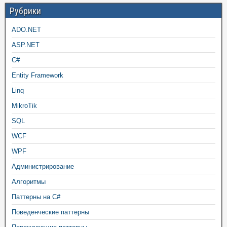
Рубрики
ADO.NET
ASP.NET
C#
Entity Framework
Linq
MikroTik
SQL
WCF
WPF
Администрирование
Алгоритмы
Паттерны на C#
Поведенческие паттерны