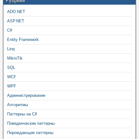
Рубрики
ADO.NET
ASP.NET
C#
Entity Framework
Linq
MikroTik
SQL
WCF
WPF
Администрирование
Алгоритмы
Паттерны на C#
Поведенческие паттерны
Порождающие паттерны