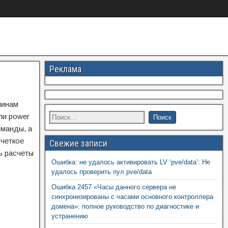
Реклама
чинам
ли power
оманды, а
 четкое
Свежие записи
ь расчеты
Ошибка: не удалось активировать LV ‘pve/data’: Не
удалось проверить пул pve/data
Ошибка 2457 «Часы данного сервера не
синхронизированы с часами основного контроллера
домена»: полное руководство по диагностике и
устранению