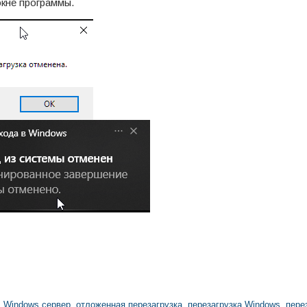
кне программы.
,
Windows сервер
,
отложенная перезагрузка
,
перезагрузка Windows
,
пере