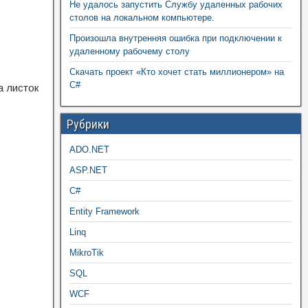
Не удалось запустить Службу удаленных рабочих
столов на локальном компьютере.
Произошла внутренняя ошибка при подключении к
удаленному рабочему столу
Скачать проект «Кто хочет стать миллионером» на
C#
а листок
Рубрики
ADO.NET
ASP.NET
C#
Entity Framework
Linq
MikroTik
SQL
WCF