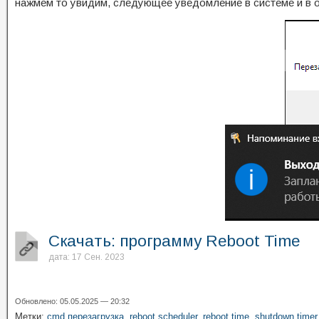
нажмем то увидим, следующее уведомление в системе и в о
Скачать: программу Reboot Time
дата: 17 Сен. 2023
Обновлено: 05.05.2025 — 20:32
Метки:
cmd перезагрузка
,
reboot scheduler
,
reboot time
,
shutdown timer