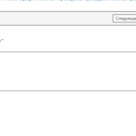
Следующа
ы
*