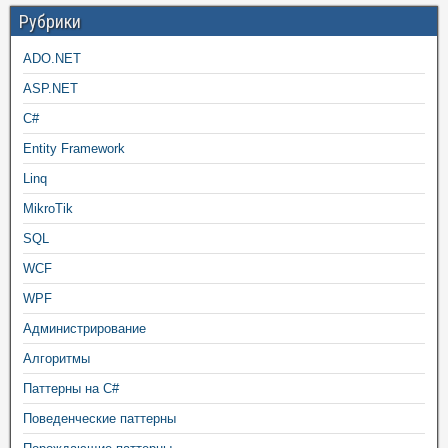
Рубрики
ADO.NET
ASP.NET
C#
Entity Framework
Linq
MikroTik
SQL
WCF
WPF
Администрирование
Алгоритмы
Паттерны на C#
Поведенческие паттерны