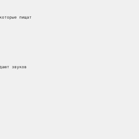
оторые пищат

ают звуков
