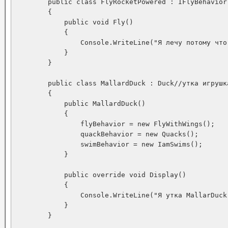
        public class FlyRocketPowered : IFlyBehavior

        {

            public void Fly()

            {

                Console.WriteLine("Я лечу потому что 
            }

        }

        public class MallardDuck : Duck//утка игрушка
        {

            public MallardDuck()

            {

                flyBehavior = new FlyWithWings();

                quackBehavior = new Quacks();

                swimBehavior = new IamSwims();

            }

            public override void Display()

            {

                Console.WriteLine("Я утка MallarDuck"
            }

        }
