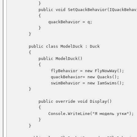
            }

            public void SetQuackBehavior(IQuackBehavi
            {

                quackBehavior = q;

            }

        }

        public class ModelDuck : Duck

        {

            public ModelDuck()

            {

                 flyBehavior = new FlyNowWay();

                 quackBehavior= new Quacks();

                 swimBehavior = new IamSwims();

        }

            public override void Display()

            {

                Console.WriteLine("Я модель утки");

            }

        }
