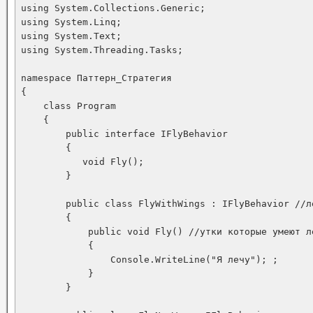
using System.Collections.Generic;

using System.Linq;

using System.Text;

using System.Threading.Tasks;

namespace Паттерн_Стратегия

{

    class Program

    {

        public interface IFlyBehavior

        {

           void Fly();

        }

        public class FlyWithWings : IFlyBehavior //ле
        {

            public void Fly() //утки которые умеют ле
            {

                Console.WriteLine("Я лечу"); ;

            }

        }
