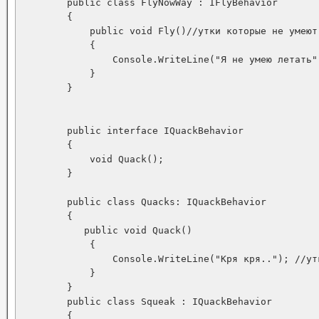
        public class FlyNowWay : IFlyBehavior 

        {

            public void Fly()//утки которые не умеют 
            {

                Console.WriteLine("Я не умею летать")
            }

        }

        public interface IQuackBehavior

        {

            void Quack();

        }

        public class Quacks: IQuackBehavior

        {

           public void Quack()

            {

                Console.WriteLine("Кря кря.."); //ут
            }

        }

        public class Squeak : IQuackBehavior

        {
