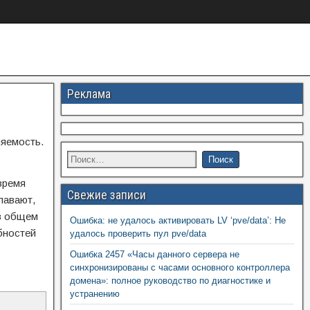
Реклама
няемость.
время
Свежие записи
лавают,
 в общем
Ошибка: не удалось активировать LV ‘pve/data’: Не
бностей
удалось проверить пул pve/data
Ошибка 2457 «Часы данного сервера не
синхронизированы с часами основного контроллера
домена»: полное руководство по диагностике и
устранению