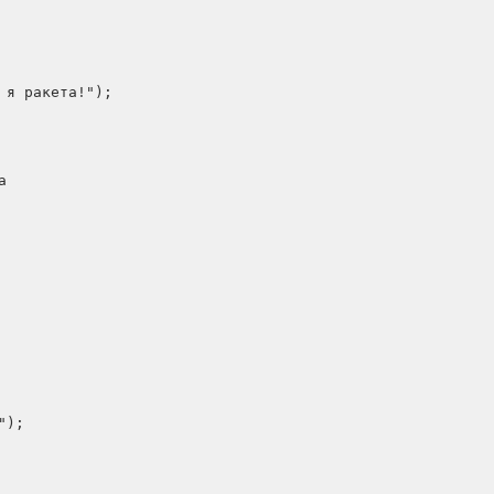
я ракета!");



);
