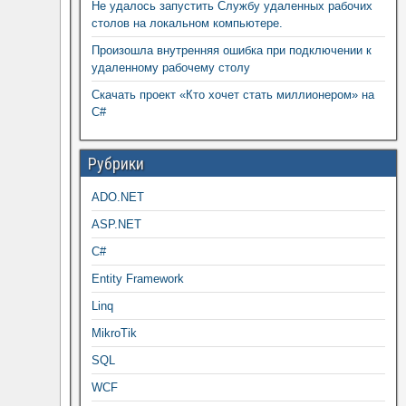
Не удалось запустить Службу удаленных рабочих
столов на локальном компьютере.
Произошла внутренняя ошибка при подключении к
удаленному рабочему столу
Скачать проект «Кто хочет стать миллионером» на
C#
Рубрики
ADO.NET
ASP.NET
C#
Entity Framework
Linq
MikroTik
SQL
WCF