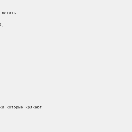
летать

;

ки которые крякают
