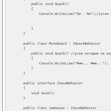
            public void Quack()

            {

                Console.WriteLine("Пи - Пи");//утки к
            }

        }

        public class MuteQuack : IQuackBehavior 

        {

            public void Quack() //утки которые не изд
            {

                Console.WriteLine("Ммм... Ммм...");

            }

        }

        public interface ISwimBehavior

        {

            void Swim();

        }

        public class IamSwims : ISwimBehavior
