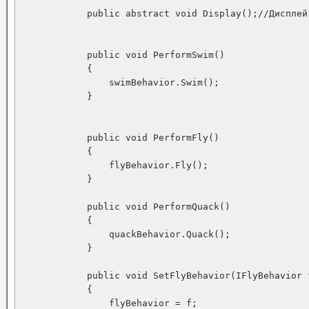
            public abstract void Display();//Дисплей

            public void PerformSwim()

            {

                swimBehavior.Swim();

            }

            public void PerformFly()

            {

                flyBehavior.Fly();

            }

            public void PerformQuack()

            {

                quackBehavior.Quack();

            }

            public void SetFlyBehavior(IFlyBehavior f
            {

                flyBehavior = f;
