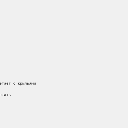
тает с крыльями

тать
