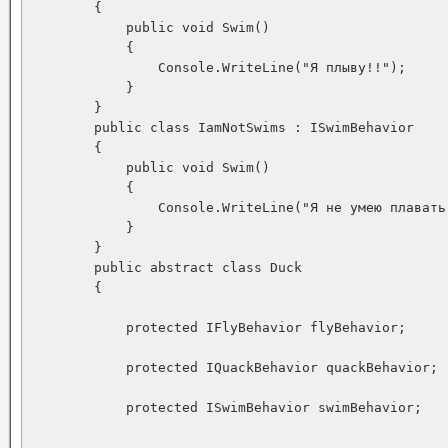
        {

            public void Swim()

            {

                Console.WriteLine("Я плыву!!");

            }

        }

        public class IamNotSwims : ISwimBehavior

        {

            public void Swim()

            {

                Console.WriteLine("Я не умею плавать"
            }

        }

        public abstract class Duck

        {

            protected IFlyBehavior flyBehavior;

            protected IQuackBehavior quackBehavior;

            protected ISwimBehavior swimBehavior;
