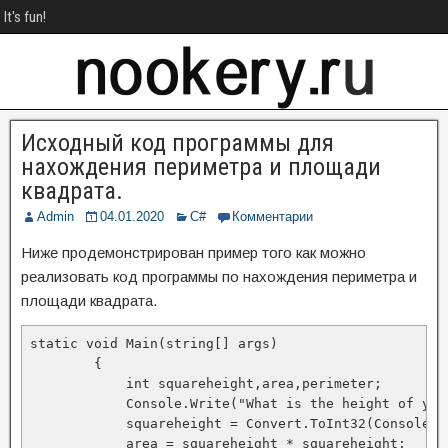
It's fun!
Исходный код программы для
нахождения периметра и площади
квадрата.
Admin
04.01.2020
C#
Комментарии
Ниже продемонстрирован пример того как можно
реализовать код программы по нахождения периметра и
площади квадрата.
static void Main(string[] args)

        {

            int squareheight,area,perimeter;

            Console.Write("What is the height of your
            squareheight = Convert.ToInt32(Console.Re
            area = squareheight * squareheight;
