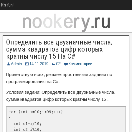
It's fun!
Определить все двузначные числа,
сумма квадратов цифр которых
кратны числу 15 На С#
Admin
14.11.2019
C#
Комментарии
Приветствую всех, решаем простенькие задания по
программированию на C#.
Условия задачи: Определить все двузначные числа,
сумма квадратов цифр которых кратны числу 15 .
for (int i=10;i<99;i++)

{

  int c1=i/10;

  int c2=i%10;
