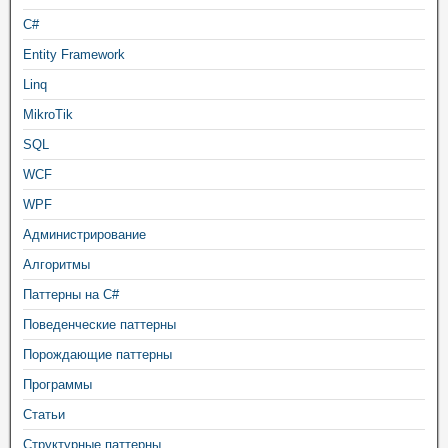
C#
Entity Framework
Linq
MikroTik
SQL
WCF
WPF
Администрирование
Алгоритмы
Паттерны на C#
Поведенческие паттерны
Порождающие паттерны
Программы
Статьи
Структурные паттерны