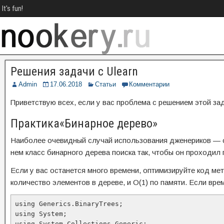
It's fun!
Решения задачи с Ulearn
Admin
17.06.2018
Статьи
Комментарии
Приветствую всех, если у вас проблема с решением этой зад
Практика«Бинарное дерево»
Наиболее очевидный случай использования дженериков — соз
нем класс бинарного дерева поиска так, чтобы он проходил
Если у вас останется много времени, оптимизируйте код мет
количество элементов в дереве, и O(1) по памяти. Если вр
using Generics.BinaryTrees;

using System;

using System.Collections.Generic;
