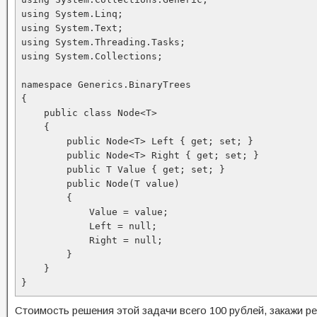
using System.Linq;

using System.Text;

using System.Threading.Tasks;

using System.Collections;

namespace Generics.BinaryTrees

{

    public class Node<T>

    {

        public Node<T> Left { get; set; }

        public Node<T> Right { get; set; }

        public T Value { get; set; }

        public Node(T value)

        {

            Value = value;

            Left = null;

            Right = null;

        }

    }

}
Стоимость решения этой задачи всего 100 рублей, закажи ре