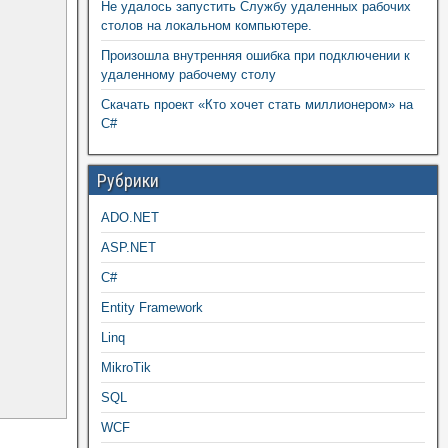
Не удалось запустить Службу удаленных рабочих
столов на локальном компьютере.
Произошла внутренняя ошибка при подключении к
удаленному рабочему столу
Скачать проект «Кто хочет стать миллионером» на
C#
Рубрики
ADO.NET
ASP.NET
C#
Entity Framework
Linq
MikroTik
SQL
WCF