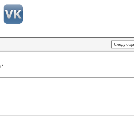
Следующа
ы
*