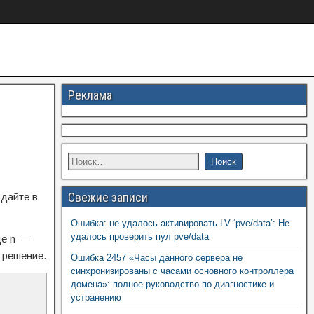
Реклама
Свежие записи
здайте в
Ошибка: не удалось активировать LV ‘pve/data’: Не
удалось проверить пул pve/data
де n —
 решение.
Ошибка 2457 «Часы данного сервера не
синхронизированы с часами основного контроллера
домена»: полное руководство по диагностике и
устранению