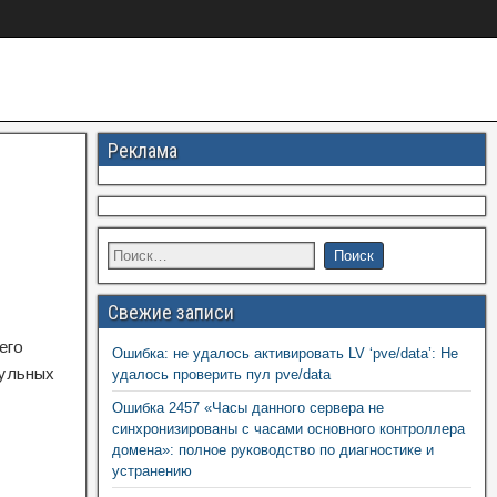
Реклама
Свежие записи
его
Ошибка: не удалось активировать LV ‘pve/data’: Не
дульных
удалось проверить пул pve/data
Ошибка 2457 «Часы данного сервера не
синхронизированы с часами основного контроллера
домена»: полное руководство по диагностике и
устранению