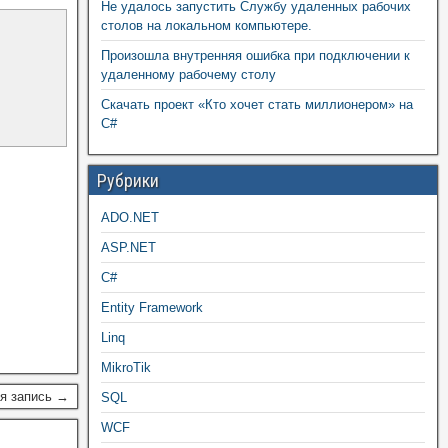
Не удалось запустить Службу удаленных рабочих
столов на локальном компьютере.
Произошла внутренняя ошибка при подключении к
удаленному рабочему столу
Скачать проект «Кто хочет стать миллионером» на
C#
Рубрики
ADO.NET
ASP.NET
C#
Entity Framework
Linq
MikroTik
я запись →
SQL
WCF