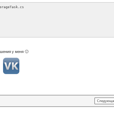
rageTask.cs

шения у меня 🙂
Следующа