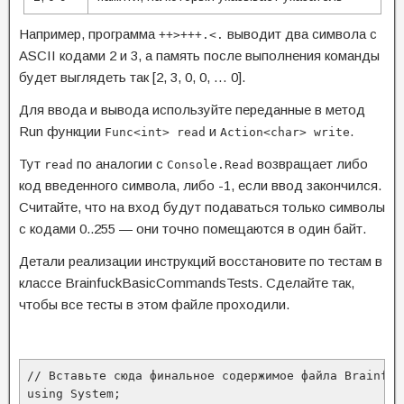
Например, программа
выводит два символа с
++>+++.<.
ASCII кодами 2 и 3, а память после выполнения команды
будет выглядеть так [2, 3, 0, 0, … 0].
Для ввода и вывода используйте переданные в метод
Run функции
и
.
Func<int> read
Action<char> write
Тут
по аналогии с
возвращает либо
read
Console.Read
код введенного символа, либо -1, если ввод закончился.
Считайте, что на вход будут подаваться только символы
с кодами 0..255 — они точно помещаются в один байт.
Детали реализации инструкций восстановите по тестам в
классе BrainfuckBasicCommandsTests. Сделайте так,
чтобы все тесты в этом файле проходили.
// Вставьте сюда финальное содержимое файла Brainfuck
using System;
