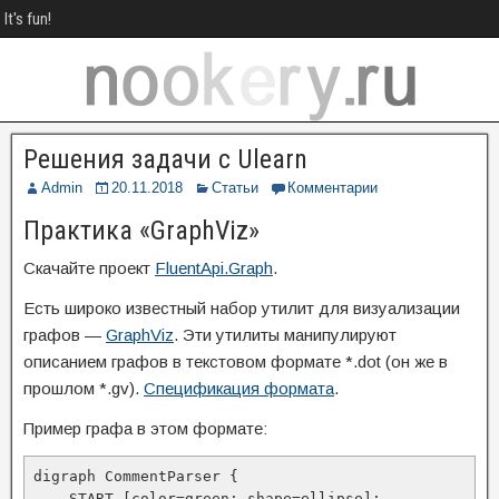
It's fun!
Решения задачи с Ulearn
Admin
20.11.2018
Статьи
Комментарии
Практика «GraphViz»
Скачайте проект
FluentApi.Graph
.
Есть широко известный набор утилит для визуализации
графов —
GraphViz
. Эти утилиты манипулируют
описанием графов в текстовом формате *.dot (он же в
прошлом *.gv).
Спецификация формата
.
Пример графа в этом формате:
digraph CommentParser {

    START [color=green; shape=ellipse];
