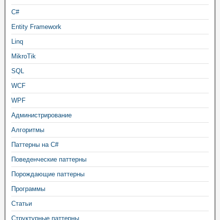
C#
Entity Framework
Linq
MikroTik
SQL
WCF
WPF
Администрирование
Алгоритмы
Паттерны на C#
Поведенческие паттерны
Порождающие паттерны
Программы
Статьи
Структурные паттерны