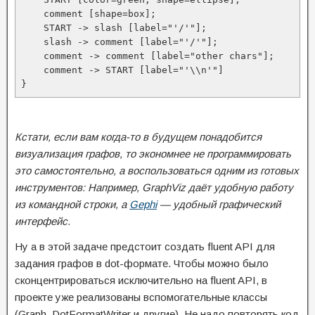
    comment [shape=box];

    START -> slash [label="'/'"];

    slash -> comment [label="'/'"];

    comment -> comment [label="other chars"];

    comment -> START [label="'\\n'"]

}
Кстати, если вам когда-то в будущем понадобится
визуализация графов, то экономнее не программировать
это самостоятельно, а воспользоваться одним из готовых
инструментов: Например, GraphViz даёт удобную работу
из командной строки, а
Gephi
— удобный графический
интерфейс.
Ну а в этой задаче предстоит создать fluent API для
задания графов в dot-формате. Чтобы можно было
сконцентрироваться исключительно на fluent API, в
проекте уже реализованы вспомогательные классы
(Graph, DotFormatWriter и другие). Не надо повторять код