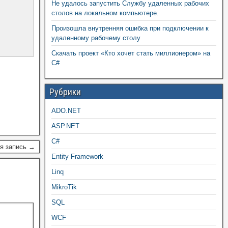
Не удалось запустить Службу удаленных рабочих
столов на локальном компьютере.
Произошла внутренняя ошибка при подключении к
удаленному рабочему столу
Скачать проект «Кто хочет стать миллионером» на
C#
Рубрики
ADO.NET
ASP.NET
C#
я запись →
Entity Framework
Linq
MikroTik
SQL
WCF