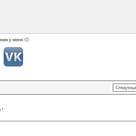
ния у меня 🙂
Следующа
ы
*