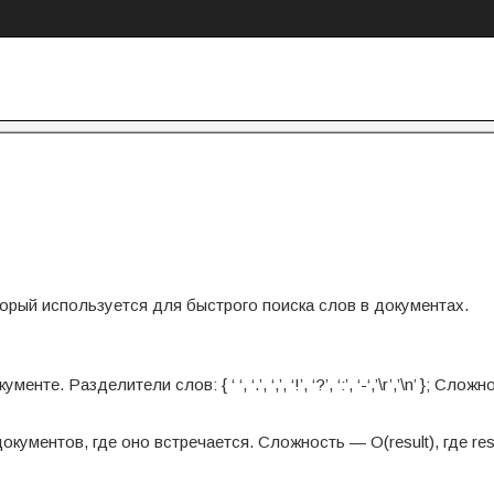
торый используется для быстрого поиска слов в документах.
азделители слов: { ‘ ‘, ‘.’, ‘,’, ‘!’, ‘?’, ‘:’, ‘-‘,’\r’,’\n’ }; Сложн
окументов, где оно встречается. Сложность — O(result), где res