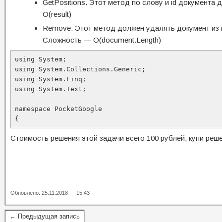
GetPositions. Этот метод по слову и id документа
O(result)
Remove. Этот метод должен удалять документ из и
Сложность — O(document.Length)
using System;

using System.Collections.Generic;

using System.Linq;

using System.Text;

namespace PocketGoogle

{
Стоимость решения этой задачи всего 100 рублей, купи реше
Обновлено: 25.11.2018 — 15:43
← Предыдущая запись