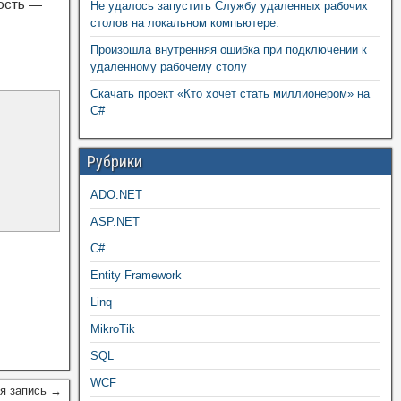
ность —
Не удалось запустить Службу удаленных рабочих
столов на локальном компьютере.
Произошла внутренняя ошибка при подключении к
удаленному рабочему столу
Скачать проект «Кто хочет стать миллионером» на
C#
Рубрики
ADO.NET
ASP.NET
C#
Entity Framework
Linq
MikroTik
SQL
WCF
я запись →