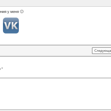
ния у меня 🙂
Следующа
ы
*