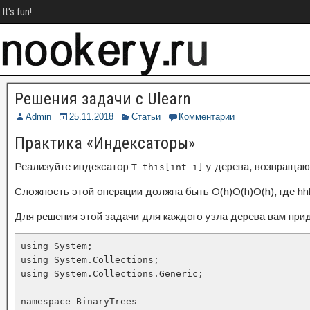
It's fun!
Решения задачи с Ulearn
Admin
25.11.2018
Статьи
Комментарии
Практика «Индексаторы»
Реализуйте индексатор
у дерева, возвращаю
T this[int i]
Сложность этой операции должна быть
O(h)O(h)
O
(
h
)
, где
hh
Для решения этой задачи для каждого узла дерева вам при
using System;

using System.Collections;

using System.Collections.Generic;

namespace BinaryTrees
