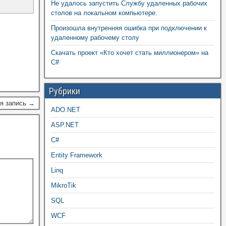
Не удалось запустить Службу удаленных рабочих
столов на локальном компьютере.
Произошла внутренняя ошибка при подключении к
удаленному рабочему столу
Скачать проект «Кто хочет стать миллионером» на
C#
Рубрики
я запись →
ADO.NET
ASP.NET
C#
Entity Framework
Linq
MikroTik
SQL
WCF