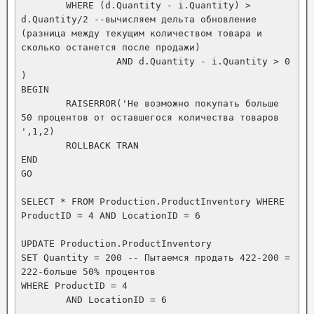
	WHERE (d.Quantity - i.Quantity) > 
d.Quantity/2 --вычисляем дельта обновление 
(разница между текущим количеством товара и 
сколько останется после продажи)

		 AND d.Quantity - i.Quantity > 0

)

BEGIN

	RAISERROR('Не возможно покупать больше 
50 процентов от оставшегося количества товаров 
',1,2)	

	ROLLBACK TRAN

END

GO

SELECT * FROM Production.ProductInventory WHERE 
ProductID = 4 AND LocationID = 6

UPDATE Production.ProductInventory

SET Quantity = 200 -- Пытаемся продать 422-200 = 
222-больше 50% процентов

WHERE ProductID = 4

	AND LocationID = 6
