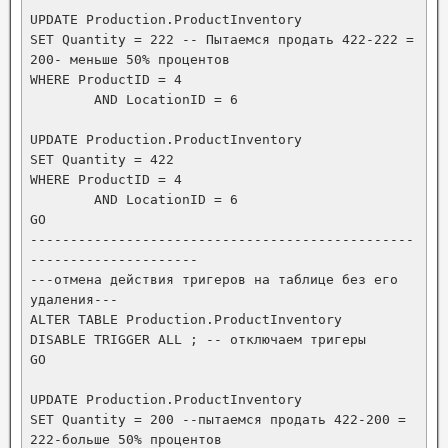
UPDATE Production.ProductInventory

SET Quantity = 222 -- Пытаемся продать 422-222 = 
200- меньше 50% процентов

WHERE ProductID = 4

	AND LocationID = 6

UPDATE Production.ProductInventory

SET Quantity = 422 

WHERE ProductID = 4

	AND LocationID = 6

GO

------------------------------------------------
---------------------

---отмена действия тригеров на таблице без его 
удаления---

ALTER TABLE Production.ProductInventory

DISABLE TRIGGER ALL ; -- отключаем тригеры

GO

UPDATE Production.ProductInventory

SET Quantity = 200 --пытаемся продать 422-200 = 
222-больше 50% процентов
