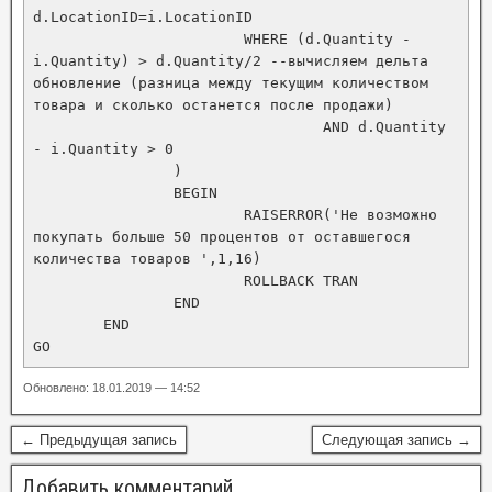
d.LocationID=i.LocationID

			WHERE (d.Quantity - 
i.Quantity) > d.Quantity/2 --вычисляем дельта 
обновление (разница между текущим количеством 
товара и сколько останется после продажи)

				 AND d.Quantity 
- i.Quantity > 0

		)

		BEGIN

			RAISERROR('Не возможно 
покупать больше 50 процентов от оставшегося 
количества товаров ',1,16)	

			ROLLBACK TRAN

		END

	END

Обновлено: 18.01.2019 — 14:52
← Предыдущая запись
Следующая запись →
Добавить комментарий