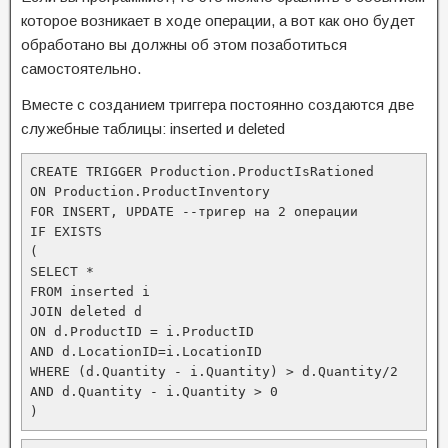
которое возникает в ходе операции, а вот как оно будет
обработано вы должны об этом позаботиться
самостоятельно.
Вместе с созданием триггера постоянно создаются две
служебные таблицы: inserted и deleted
CREATE TRIGGER Production.ProductIsRationed

ON Production.ProductInventory

FOR INSERT, UPDATE --тригер на 2 операции

IF EXISTS

(

SELECT *

FROM inserted i

JOIN deleted d

ON d.ProductID = i.ProductID

AND d.LocationID=i.LocationID

WHERE (d.Quantity - i.Quantity) > d.Quantity/2

AND d.Quantity - i.Quantity > 0

)