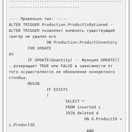
------------------------------------------------
------------------------------

---- Правильно так: -----

ALTER TRIGGER Production.ProductIsRationed -- 
ALTER TRIGGER позволяет изменить существующий 
тригер не удаляя его

		ON Production.ProductInventory

	FOR UPDATE 

AS

	IF UPDATE(Quantity) -- Функция UPDATE() 
- возвращает TRUE или FALSE в зависимости от 
того осуществляется ли обновление конкретного 
столбца.

	BEGIN

		IF EXISTS

		(

			SELECT * 

			FROM inserted i

			JOIN deleted d

				ON d.ProductID = 
i.ProductID 

				 AND 