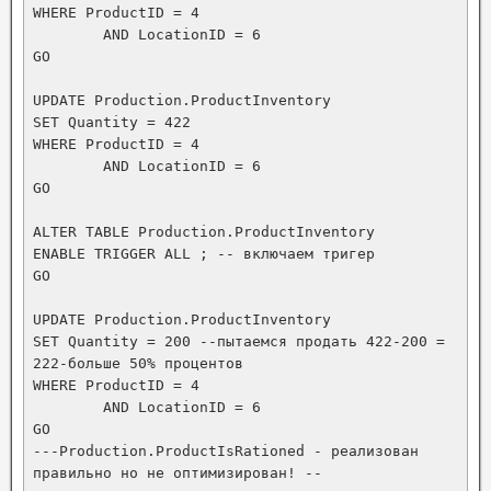
WHERE ProductID = 4

	AND LocationID = 6

GO

UPDATE Production.ProductInventory

SET Quantity = 422 

WHERE ProductID = 4

	AND LocationID = 6

GO

ALTER TABLE Production.ProductInventory

ENABLE TRIGGER ALL ; -- включаем тригер

GO

UPDATE Production.ProductInventory

SET Quantity = 200 --пытаемся продать 422-200 = 
222-больше 50% процентов

WHERE ProductID = 4

	AND LocationID = 6

GO

---Production.ProductIsRationed - реализован 
правильно но не оптимизирован! --
