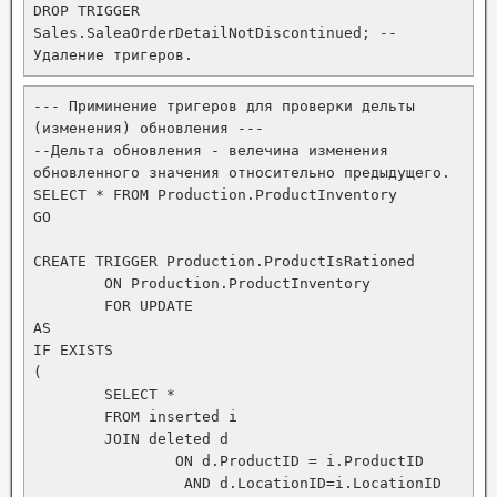
DROP TRIGGER 
Sales.SaleaOrderDetailNotDiscontinued; -- 
--- Приминение тригеров для проверки дельты 
(изменения) обновления ---

--Дельта обновления - велечина изменения 
обновленного значения относительно предыдущего.

SELECT * FROM Production.ProductInventory

GO

CREATE TRIGGER Production.ProductIsRationed

	ON Production.ProductInventory

	FOR UPDATE

AS

IF EXISTS

(

	SELECT * 

	FROM inserted i

	JOIN deleted d

		ON d.ProductID = i.ProductID 

		 AND d.LocationID=i.LocationID
