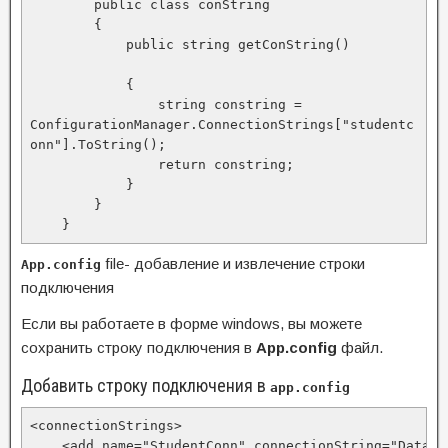
        public class conString

        {

            public string getConString()

            {

                string constring = 
ConfigurationManager.ConnectionStrings["studentc
onn"].ToString();

                return constring;

            }

        }

    }
file- добавление и извлечение строки
App.config
подключения
Если вы работаете в форме windows, вы можете
сохранить строку подключения в
App.config
файл.
Добавить строку подключения в
app.config
<connectionStrings>

    <add name="StudentConn" connectionString="Data S