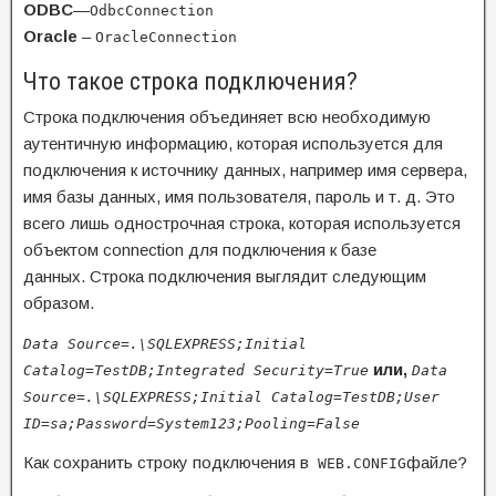
ODBC
—
OdbcConnection
Oracle
–
OracleConnection
Что такое строка подключения?
Строка подключения объединяет всю необходимую
аутентичную информацию, которая используется для
подключения к источнику данных, например имя сервера,
имя базы данных, имя пользователя, пароль и т. д. Это
всего лишь однострочная строка, которая используется
объектом connection для подключения к базе
данных. Строка подключения выглядит следующим
образом.
Data Source=.\SQLEXPRESS;Initial
или,
Catalog=TestDB;Integrated Security=True
Data
Source=.\SQLEXPRESS;Initial Catalog=TestDB;User
ID=sa;Password=System123;Pooling=False
Как сохранить строку подключения в
файле?
WEB.CONFIG