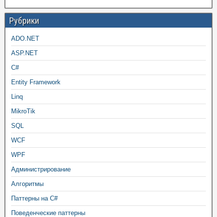
Рубрики
ADO.NET
ASP.NET
C#
Entity Framework
Linq
MikroTik
SQL
WCF
WPF
Администрирование
Алгоритмы
Паттерны на C#
Поведенческие паттерны