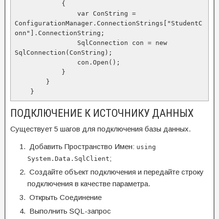
            {

                var ConString = 
ConfigurationManager.ConnectionStrings["StudentC
onn"].ConnectionString;

                SqlConnection con = new 
SqlConnection(ConString);

                con.Open();

            }

        }

    }
ПОДКЛЮЧЕНИЕ К ИСТОЧНИКУ ДАННЫХ
Существует 5 шагов для подключения базы данных.
Добавить Пространство Имен:
using
;
System.Data.SqlClient
Создайте объект подключения и передайте строку
подключения в качестве параметра.
Открыть Соединение
Выполнить SQL-запрос