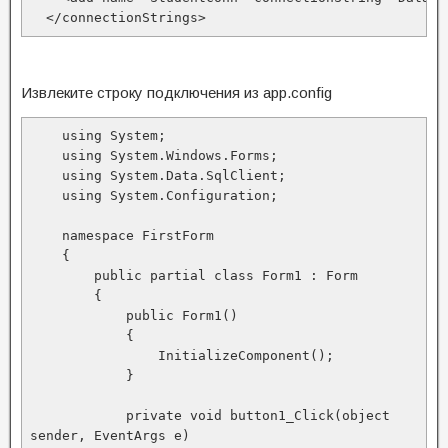
  </connectionStrings>
Извлеките строку подключения из app.config
    using System;

    using System.Windows.Forms;

    using System.Data.SqlClient;

    using System.Configuration;

    namespace FirstForm

    {

        public partial class Form1 : Form

        {

            public Form1()

            {

                InitializeComponent();

            }

            private void button1_Click(object 
sender, EventArgs e)
