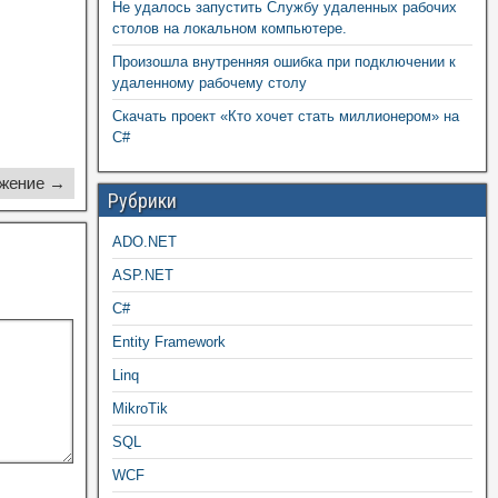
Не удалось запустить Службу удаленных рабочих
столов на локальном компьютере.
Произошла внутренняя ошибка при подключении к
удаленному рабочему столу
Скачать проект «Кто хочет стать миллионером» на
C#
жение →
Рубрики
ADO.NET
ASP.NET
C#
Entity Framework
Linq
MikroTik
SQL
WCF