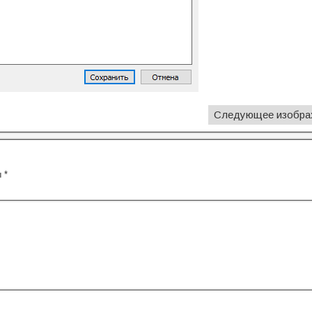
Следующее изобра
ы
*