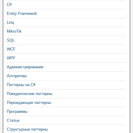
C#
Entity Framework
Linq
MikroTik
SQL
WCF
WPF
Администрирование
Алгоритмы
Паттерны на C#
Поведенческие паттерны
Порождающие паттерны
Программы
Статьи
Структурные паттерны