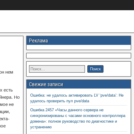
Реклама
он нем
Свежие записи
х есть
Ошибка: не удалось активировать LV ‘pve/data’: Не
йнера. Но
удалось проверить пул pve/data
имое не
Ошибка 2457 «Часы данного сервера не
ации,
синхронизированы с часами основного контроллера
екта-
домена»: полное руководство по диагностике и
мое
устранению