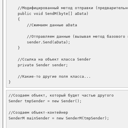
    //Модифицированный метод отправки (предварительн
    public void SendM(byte[] aData)

    {

        //Сжимаем данные aData

        //Отправляем данные (вызывая метод базового к
        sender.Send(aData);

    }

    //Ссылка на объект класса Sender

    private Sender sender;

    //Какие-то другие поля класса...

}
//Создаем объект, который будет частью другого

Sender tmpSender = new Sender();

//Создаем объект-контейнер

SenderM mainSender = new SenderM(tmpSender); 
