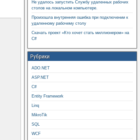
Не удалось запустить Службу удаленных рабочих
столов на локальном компьютере.
Произошла внутренняя ошибка при подключении к
удаленному рабочему столу
Скачать проект «Кто хочет стать миллионером» на
C#
Рубрики
ADO.NET
ASP.NET
C#
Entity Framework
Linq
MikroTik
SQL
WCF