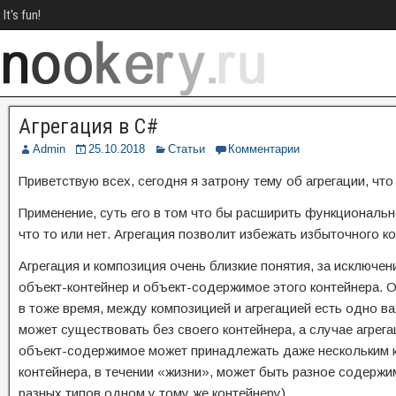
It's fun!
Агрегация в C#
Admin
25.10.2018
Статьи
Комментарии
Приветствую всех, сегодня я затрону тему об агрегации, чт
Применение, суть его в том что бы расширить функциональн
что то или нет. Агрегация позволит избежать избыточного к
Агрегация и композиция очень близкие понятия, за исключен
объект-контейнер и объект-содержимое этого контейнера. 
в тоже время, между композицией и агрегацией есть одно в
может существовать без своего контейнера, а случае агрега
объект-содержимое может принадлежать даже нескольким ко
контейнера, в течении «жизни», может быть разное содерж
разных типов одном у тому же контейнеру).