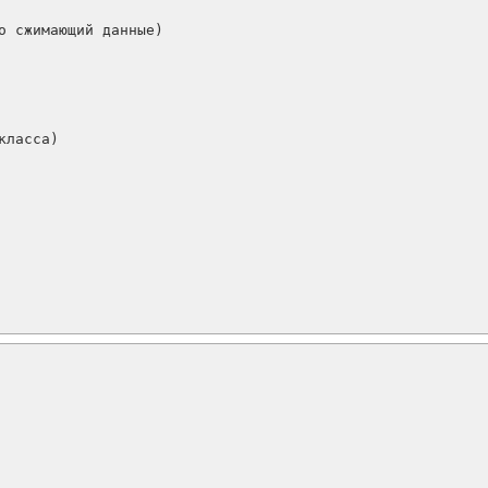
о сжимающий данные)

ласса)
