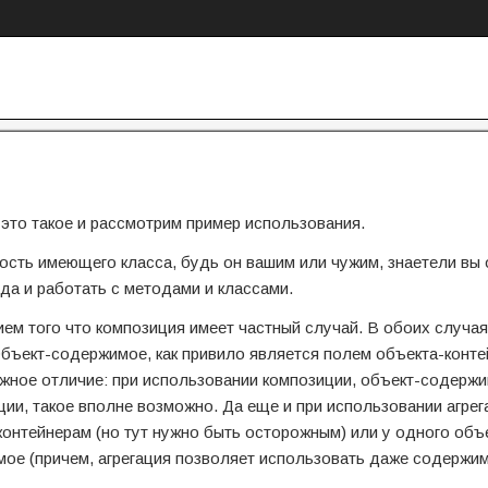
о это такое и рассмотрим пример использования.
ость имеющего класса, будь он вашим или чужим, знаетели вы 
ода и работать с методами и классами.
ием того что композиция имеет частный случай. В обоих случая
Объект-содержимое, как привило является полем объекта-конте
ажное отличие: при использовании композиции, объект-содерж
ции, такое вполне возможно. Да еще и при использовании агрег
нтейнерам (но тут нужно быть осторожным) или у одного объ
имое (причем, агрегация позволяет использовать даже содержи