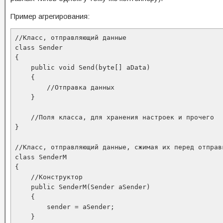
Пример агрегирования:
//Класс, отправляющий данные 

class Sender

{

    public void Send(byte[] aData)

    { 

        //Отправка данных

    }

    //Поля класса, для хранения настроек и прочего

}

//Класс, отправляющий данные, сжимая их перед отправк
class SenderM

{

    //Конструктор

    public SenderM(Sender aSender)

    {

        sender = aSender;

    }
