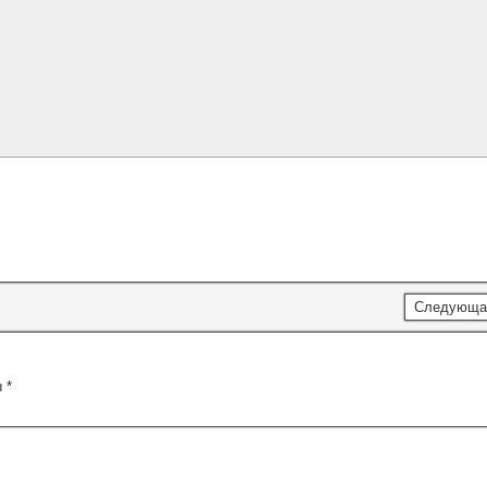
Следующа
ы
*