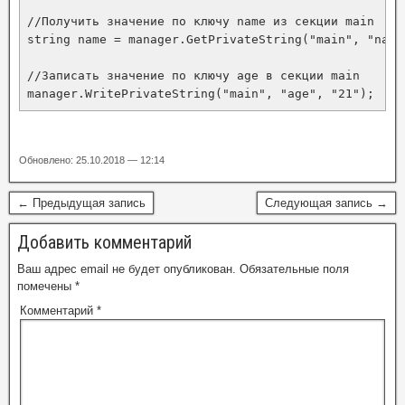
//Получить значение по ключу name из секции main

string name = manager.GetPrivateString("main", "name"
//Записать значение по ключу age в секции main

manager.WritePrivateString("main", "age", "21");
Обновлено: 25.10.2018 — 12:14
← Предыдущая запись
Следующая запись →
Добавить комментарий
Ваш адрес email не будет опубликован.
Обязательные поля
помечены
*
Комментарий
*