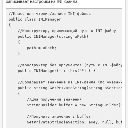
записывает настройки из INI-файла.
//Класс для чтения/записи INI-файлов

public class INIManager

{

    //Конструктор, принимающий путь к INI-файлу

    public INIManager(string aPath)

    {

        path = aPath;

    }

    //Конструктор без аргументов (путь к INI-файлу н
    public INIManager() : this("") { }

    //Возвращает значение из INI-файла (по указанным 
    public string GetPrivateString(string aSection, s
    {

        //Для получения значения

        StringBuilder buffer = new StringBuilder(SIZE
        //Получить значение в buffer

        GetPrivateString(aSection, aKey, null, buffer