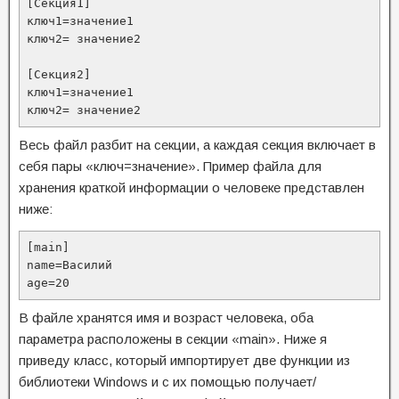
[Секция1]

ключ1=значение1

ключ2= значение2

[Секция2]

ключ1=значение1

ключ2= значение2
Весь файл разбит на секции, а каждая секция включает в
себя пары «ключ=значение». Пример файла для
хранения краткой информации о человеке представлен
ниже:
[main]

name=Василий

age=20
В файле хранятся имя и возраст человека, оба
параметра расположены в секции «main». Ниже я
приведу класс, который импортирует две функции из
библиотеки Windows и с их помощью получает/