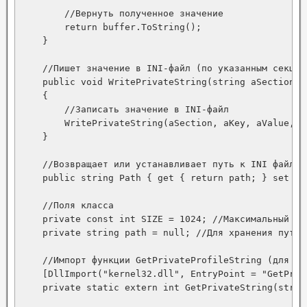
        //Вернуть полученное значение

        return buffer.ToString();

    }

    //Пишет значение в INI-файл (по указанным секции 
    public void WritePrivateString(string aSection, 
    {

        //Записать значение в INI-файл

        WritePrivateString(aSection, aKey, aValue, pa
    }

    //Возвращает или устанавливает путь к INI файлу

    public string Path { get { return path; } set { p
    //Поля класса

    private const int SIZE = 1024; //Максимальный ра
    private string path = null; //Для хранения пути к
    //Импорт функции GetPrivateProfileString (для чт
    [DllImport("kernel32.dll", EntryPoint = "GetPriv
    private static extern int GetPrivateString(strin