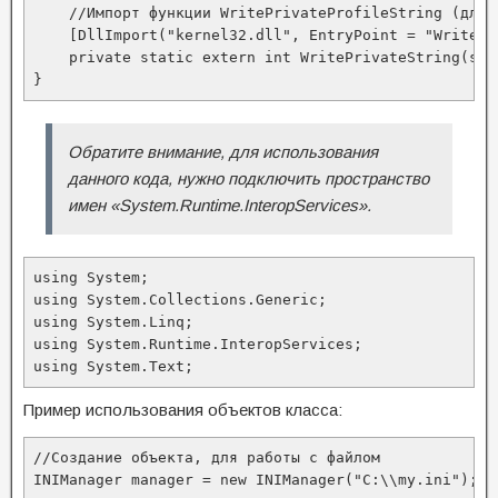
    //Импорт функции WritePrivateProfileString (для 
    [DllImport("kernel32.dll", EntryPoint = "WritePr
    private static extern int WritePrivateString(str
}
Обратите внимание, для использования
данного кода, нужно подключить пространство
имен «System.Runtime.InteropServices».
using System;

using System.Collections.Generic;

using System.Linq;

using System.Runtime.InteropServices;

using System.Text;
Пример использования объектов класса:
//Создание объекта, для работы с файлом

INIManager manager = new INIManager("C:\\my.ini");
