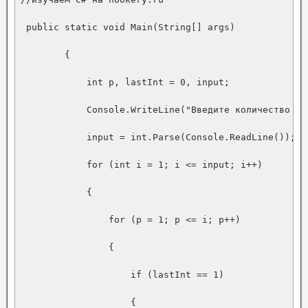
 public static void Main(String[] args)

        {

            int p, lastInt = 0, input;

            Console.WriteLine("Введите количество стр
            input = int.Parse(Console.ReadLine());

            for (int i = 1; i <= input; i++)

            {

                for (p = 1; p <= i; p++)

                {

                    if (lastInt == 1)

                    {
