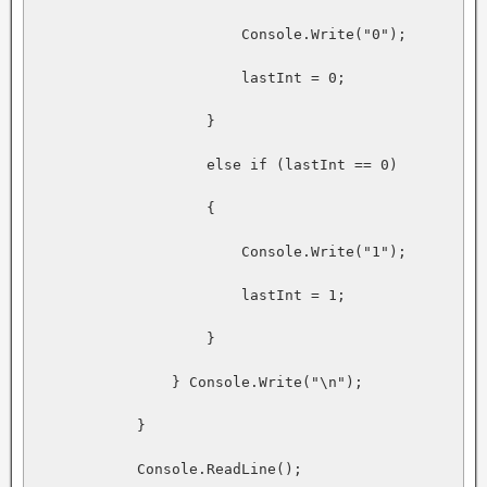
                        Console.Write("0");

                        lastInt = 0;

                    }

                    else if (lastInt == 0)

                    {

                        Console.Write("1");

                        lastInt = 1;

                    }

                } Console.Write("\n");

            }

            Console.ReadLine();
