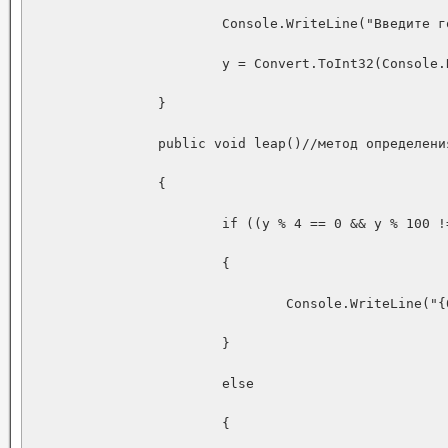
			Console.WriteLine("Введите год четырьмя цифрами : ");

			y = Convert.ToInt32(Console.ReadLine());

		}

		public void leap()//метод определения года на високосный.

		{

			if ((y % 4 == 0 && y % 100 != 0) || (y % 400 == 0))

			{

				Console.WriteLine("{0} - високосный год", y);

			}

			else

			{
