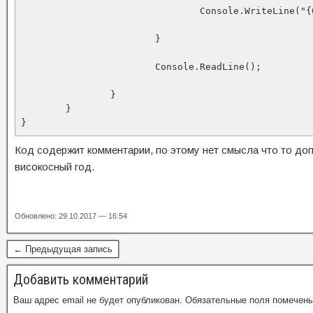
				Console.WriteLine("{0} -это не високосный год", y);

			}

			Console.ReadLine();

		}

	}

Код содержит комментарии, по этому нет смысла что то доп
високосный год.
Обновлено: 29.10.2017 — 16:54
← Предыдущая запись
Добавить комментарий
Ваш адрес email не будет опубликован.
Обязательные поля помечен