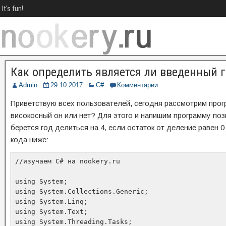
It's fun!
Как определить является ли введенный 
Admin
29.10.2017
C#
Комментарии
Приветствую всех пользователей, сегодня рассмотрим прог
високосный он или нет? Для этого и напишим программу по
берется год делиться на 4, если остаток от деление равен 
кода ниже:
//изучаем C# на nookery.ru

using System;

using System.Collections.Generic;

using System.Linq;

using System.Text;

using System.Threading.Tasks;
