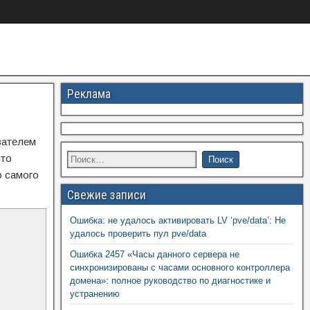
Реклама
вателем
что
ю самого
Свежие записи
Ошибка: не удалось активировать LV ‘pve/data’: Не
удалось проверить пул pve/data
Ошибка 2457 «Часы данного сервера не
синхронизированы с часами основного контроллера
домена»: полное руководство по диагностике и
устранению