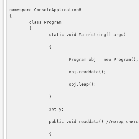
namespace ConsoleApplication8

{

	class Program

	{

		static void Main(string[] args)

		{

			Program obj = new Program(); //создаем объект нашего класса, в моем случаии Programm

			obj.readdata();

			obj.leap();

		}

		int y;

		public void readdata() //метод считывания введенного года

		{
