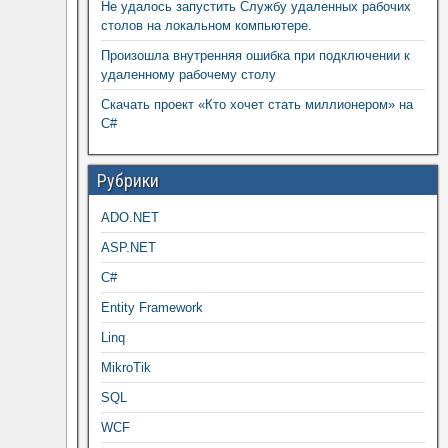
Не удалось запустить Службу удаленных рабочих
столов на локальном компьютере.
Произошла внутренняя ошибка при подключении к
удаленному рабочему столу
Скачать проект «Кто хочет стать миллионером» на
C#
Рубрики
ADO.NET
ASP.NET
C#
Entity Framework
Linq
MikroTik
SQL
WCF