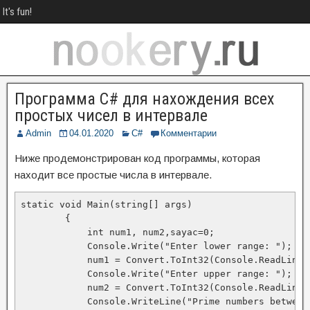
It's fun!
Программа C# для нахождения всех
простых чисел в интервале
Admin
04.01.2020
C#
Комментарии
Ниже продемонстрирован код программы, которая
находит все простые числа в интервале.
static void Main(string[] args)

        {

            int num1, num2,sayac=0;

            Console.Write("Enter lower range: ");

            num1 = Convert.ToInt32(Console.ReadLine()
            Console.Write("Enter upper range: ");

            num2 = Convert.ToInt32(Console.ReadLine()
            Console.WriteLine("Prime numbers between