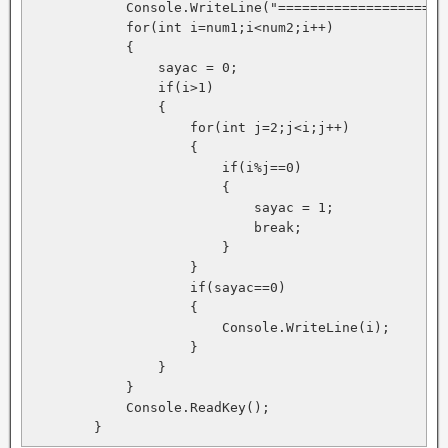
            Console.WriteLine("=====================
            for(int i=num1;i<num2;i++)

            {

                sayac = 0;

                if(i>1)

                {

                    for(int j=2;j<i;j++)

                    {

                        if(i%j==0)

                        {

                            sayac = 1;

                            break;

                        }

                    }

                    if(sayac==0)

                    {

                        Console.WriteLine(i);

                    }

                }

            }

            Console.ReadKey();

        }