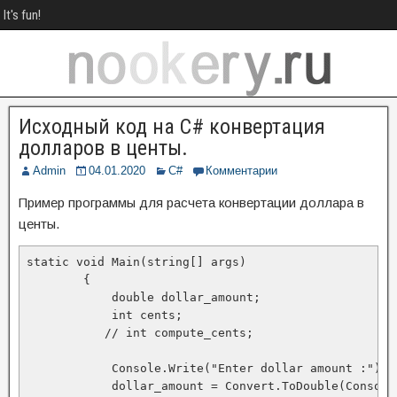
It's fun!
Исходный код на C# конвертация
долларов в центы.
Admin
04.01.2020
C#
Комментарии
Пример программы для расчета конвертации доллара в
центы.
static void Main(string[] args)

        {

            double dollar_amount;

            int cents;

           // int compute_cents;

            Console.Write("Enter dollar amount :");

            dollar_amount = Convert.ToDouble(Console.