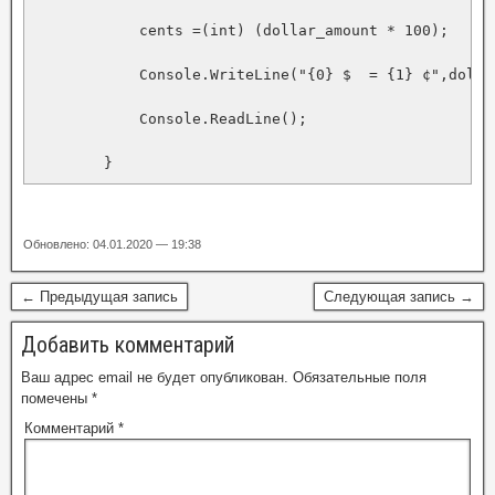
            cents =(int) (dollar_amount * 100);

            Console.WriteLine("{0} $  = {1} ¢",dollar
            Console.ReadLine();

        }
Обновлено: 04.01.2020 — 19:38
← Предыдущая запись
Следующая запись →
Добавить комментарий
Ваш адрес email не будет опубликован.
Обязательные поля
помечены
*
Комментарий
*