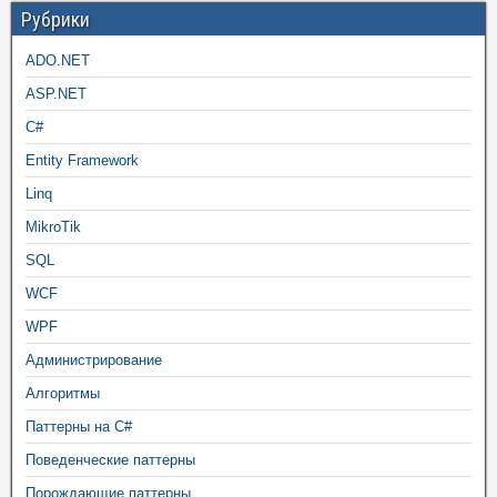
Рубрики
ADO.NET
ASP.NET
C#
Entity Framework
Linq
MikroTik
SQL
WCF
WPF
Администрирование
Алгоритмы
Паттерны на C#
Поведенческие паттерны
Порождающие паттерны