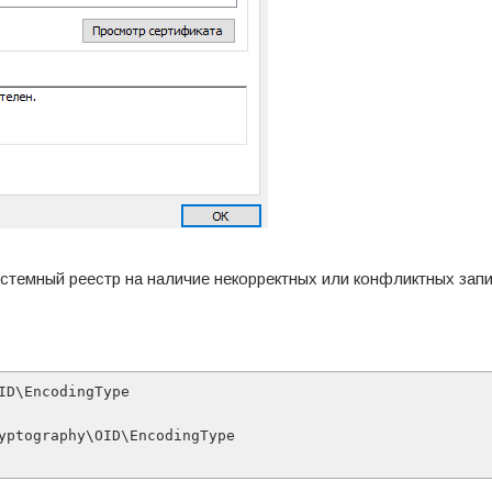
истемный реестр на наличие некорректных или конфликтных запи
D\EncodingType 
yptography\OID\EncodingType 