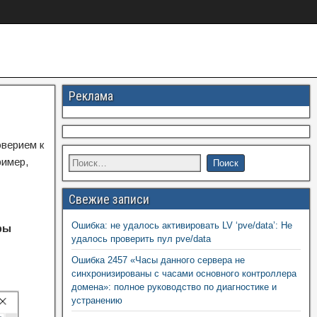
Реклама
оверием к
ример,
Свежие записи
Ошибка: не удалось активировать LV ‘pve/data’: Не
ры
удалось проверить пул pve/data
Ошибка 2457 «Часы данного сервера не
синхронизированы с часами основного контроллера
домена»: полное руководство по диагностике и
устранению