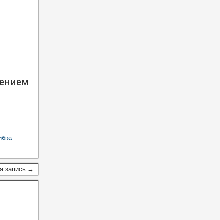
тением
ибка
я запись →