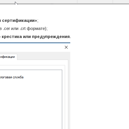
ы сертификации»
;
.cer или .crt формате);
о крестика или предупреждения
.