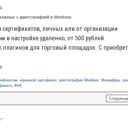
й.
язанных с криптографией в Windows.
й сертификатов, личных или от организации
м в настройке удаленно, от 500 рублей.
х плагинов для торговый площадок. С приобре
u
тификатам
,
корневой сертификат
,
криптография Windows
,
Минцифры
,
ош
ификата
,
ФНС
Следующа
ы
*