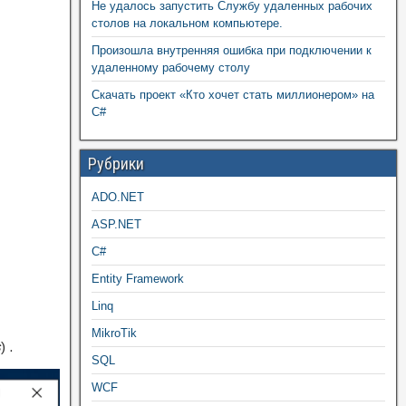
Не удалось запустить Службу удаленных рабочих
столов на локальном компьютере.
Произошла внутренняя ошибка при подключении к
удаленному рабочему столу
Скачать проект «Кто хочет стать миллионером» на
C#
Рубрики
ADO.NET
ASP.NET
C#
Entity Framework
Linq
MikroTik
s
) .
SQL
WCF