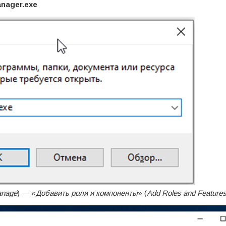
anager.exe
nage
) — «
Добавить роли и компоненты
» (
Add Roles and Feature