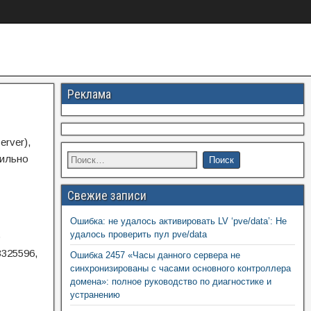
Реклама
rver),
сильно
Свежие записи
Ошибка: не удалось активировать LV ‘pve/data’: Не
удалось проверить пул pve/data
р
3325596,
Ошибка 2457 «Часы данного сервера не
синхронизированы с часами основного контроллера
домена»: полное руководство по диагностике и
устранению