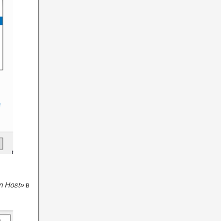
n Host»
в