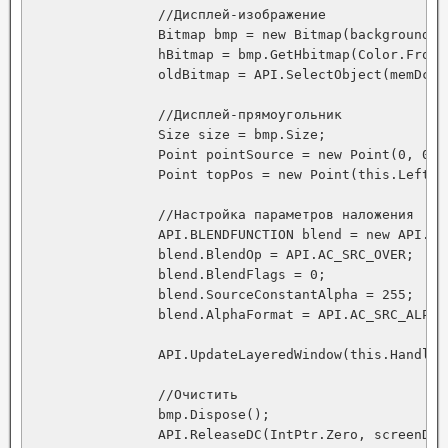
                //Дисплей-изображение

                Bitmap bmp = new Bitmap(backgroundIma
                hBitmap = bmp.GetHbitmap(Color.FromA
                oldBitmap = API.SelectObject(memDc, h
                //Дисплей-прямоугольник

                Size size = bmp.Size;

                Point pointSource = new Point(0, 0);

                Point topPos = new Point(this.Left, t
                //Настройка параметров наложения

                API.BLENDFUNCTION blend = new API.BLE
                blend.BlendOp = API.AC_SRC_OVER;

                blend.BlendFlags = 0;

                blend.SourceConstantAlpha = 255;

                blend.AlphaFormat = API.AC_SRC_ALPHA;
                API.UpdateLayeredWindow(this.Handle,
                //Очистить

                bmp.Dispose();

                API.ReleaseDC(IntPtr.Zero, screenDc);