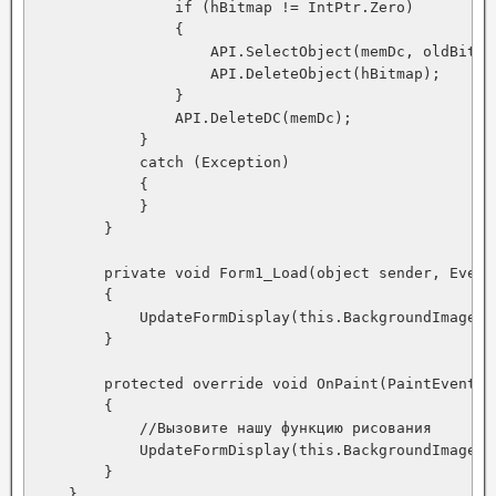
                if (hBitmap != IntPtr.Zero)

                {

                    API.SelectObject(memDc, oldBitmap
                    API.DeleteObject(hBitmap);

                }

                API.DeleteDC(memDc);

            }

            catch (Exception)

            {

            }

        } 

        private void Form1_Load(object sender, EventA
        {

            UpdateFormDisplay(this.BackgroundImage);

        }

        protected override void OnPaint(PaintEventArg
        {

            //Вызовите нашу функцию рисования

            UpdateFormDisplay(this.BackgroundImage);

        } 

    }
