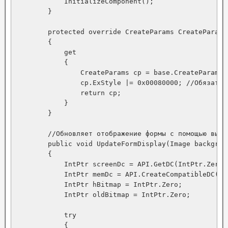
            InitializeComponent();

        }

        protected override CreateParams CreateParams

        {

            get

            {

                CreateParams cp = base.CreateParams;

                cp.ExStyle |= 0x00080000; //Обязател
                return cp;

            }

        }

        //Обновляет отображение формы с помощью вызов
        public void UpdateFormDisplay(Image backgroun
        {

            IntPtr screenDc = API.GetDC(IntPtr.Zero);
            IntPtr memDc = API.CreateCompatibleDC(scr
            IntPtr hBitmap = IntPtr.Zero;

            IntPtr oldBitmap = IntPtr.Zero;

            try

            {
