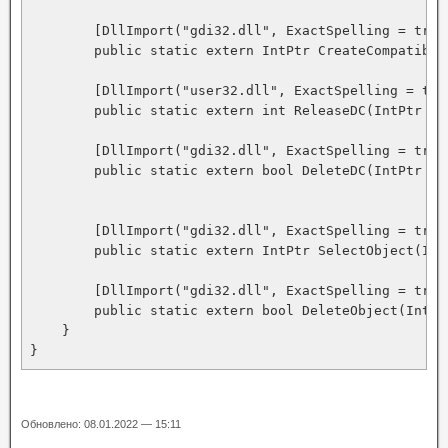
        [DllImport("gdi32.dll", ExactSpelling = true
        public static extern IntPtr CreateCompatibleD
        [DllImport("user32.dll", ExactSpelling = true
        public static extern int ReleaseDC(IntPtr hWn
        [DllImport("gdi32.dll", ExactSpelling = true
        public static extern bool DeleteDC(IntPtr hdc
        [DllImport("gdi32.dll", ExactSpelling = true)
        public static extern IntPtr SelectObject(Int
        [DllImport("gdi32.dll", ExactSpelling = true
        public static extern bool DeleteObject(IntPtr
    }

}
Обновлено: 08.01.2022 — 15:11