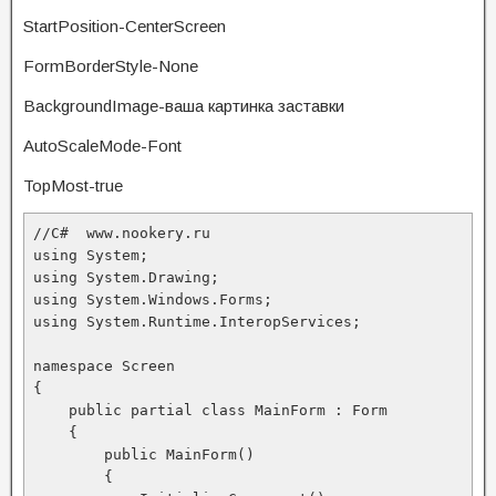
StartPosition-CenterScreen
FormBorderStyle-None
BackgroundImage-ваша картинка заставки
AutoScaleMode-Font
TopMost-true
//C#  www.nookery.ru

using System;

using System.Drawing;

using System.Windows.Forms;

using System.Runtime.InteropServices; 

namespace Screen

{

    public partial class MainForm : Form

    {

        public MainForm()

        {
