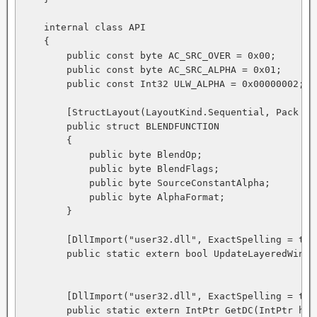
    internal class API

    {

        public const byte AC_SRC_OVER = 0x00;

        public const byte AC_SRC_ALPHA = 0x01;

        public const Int32 ULW_ALPHA = 0x00000002;

        [StructLayout(LayoutKind.Sequential, Pack = 1
        public struct BLENDFUNCTION

        {

            public byte BlendOp;

            public byte BlendFlags;

            public byte SourceConstantAlpha;

            public byte AlphaFormat;

        }

        [DllImport("user32.dll", ExactSpelling = tru
        public static extern bool UpdateLayeredWindo
        [DllImport("user32.dll", ExactSpelling = tru
        public static extern IntPtr GetDC(IntPtr hWnd