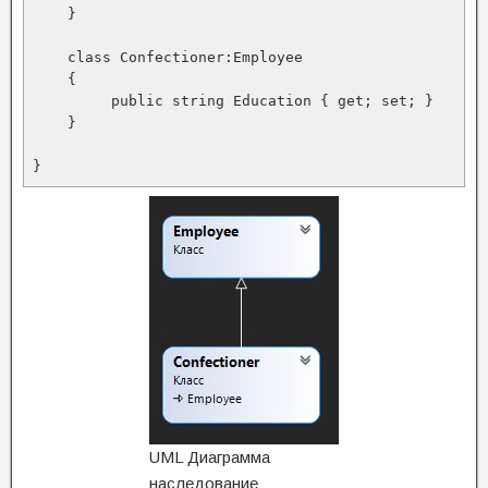
    }

    class Сonfectioner:Employee

    {

         public string Education { get; set; }

    }

UML Диаграмма
наследование