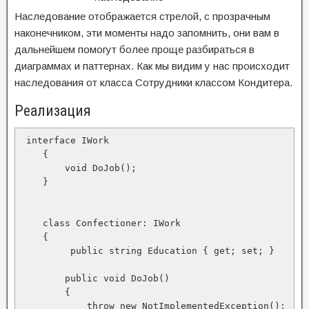
Наследование отображается стрелой, с прозрачным
наконечником, эти моменты надо запомнить, они вам в
дальнейшем помогут более проще разбираться в
диаграммах и паттернах. Как мы видим у нас происходит
наследования от класса Сотрудники классом Кондитера.
Реализация
 interface IWork

    {

        void DoJob();

    }

    class Сonfectioner: IWork

    {

         public string Education { get; set; }

        public void DoJob()

        {

            throw new NotImplementedException();
