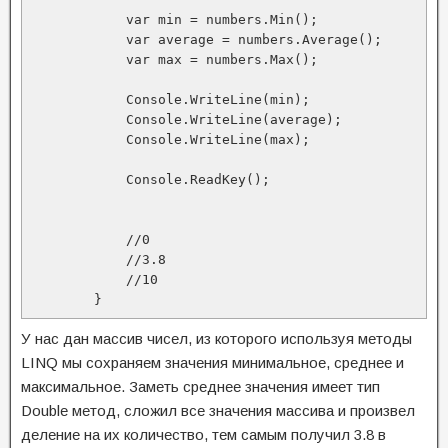
            var min = numbers.Min();

            var average = numbers.Average();

            var max = numbers.Max();

            Console.WriteLine(min);

            Console.WriteLine(average);

            Console.WriteLine(max);

            Console.ReadKey();

            //0

            //3.8

            //10

        }
У нас дан массив чисел, из которого используя методы
LINQ мы сохраняем значения минимальное, среднее и
максимальное. Заметь среднее значения имеет тип
Double метод, сложил все значения массива и произвел
деление на их количество, тем самым получил 3.8 в