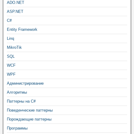
ADO.NET
ASP.NET
C#
Entity Framework
Linq
MikroTik
SQL
WCF
WPF
Администрирование
Алгоритмы
Паттерны на C#
Поведенческие паттерны
Порождающие паттерны
Программы