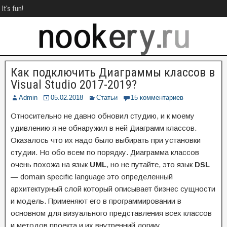
It's fun!
Как подключить Диаграммы классов в
Visual Studio 2017-2019?
Admin
05.02.2018
Статьи
15 комментариев
Относительно не давно обновил студию, и к моему
удивлению я не обнаружил в ней Диаграмм классов.
Оказалось что их надо было выбирать при установки
студии. Но обо всем по порядку. Диаграмма классов
очень похожа на язык
UML
, но не путайте, это язык
DSL
— domain specific language это определенный
архитектурный слой который описывает бизнес сущности
и модель. Применяют его в программировании в
основном для визуального представления всех классов
и методов проекта и их внутренний логику