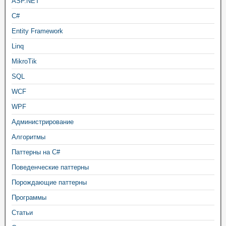
ASP.NET
C#
Entity Framework
Linq
MikroTik
SQL
WCF
WPF
Администрирование
Алгоритмы
Паттерны на C#
Поведенческие паттерны
Порождающие паттерны
Программы
Статьи