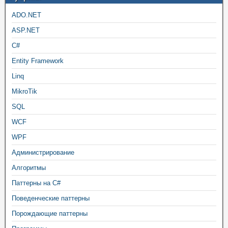
ADO.NET
ASP.NET
C#
Entity Framework
Linq
MikroTik
SQL
WCF
WPF
Администрирование
Алгоритмы
Паттерны на C#
Поведенческие паттерны
Порождающие паттерны