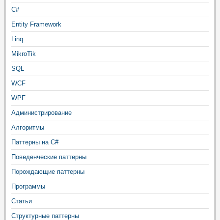
C#
Entity Framework
Linq
MikroTik
SQL
WCF
WPF
Администрирование
Алгоритмы
Паттерны на C#
Поведенческие паттерны
Порождающие паттерны
Программы
Статьи
Структурные паттерны