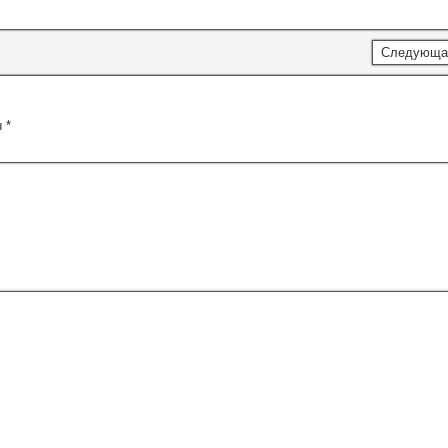
Следующа
ы
*