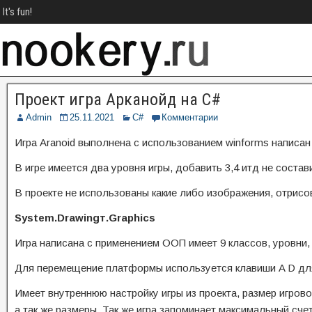
It's fun!
Проект игра Арканойд на C#
Admin
25.11.2021
C#
Комментарии
Игра Aranoid выполнена с использованием winforms написан 
В игре имеется два уровня игры, добавить 3,4 итд не соста
В проекте не использованы какие либо изображения, отрисо
System.Drawingт.Graphics
Игра написана с применением ООП имеет 9 классов, уровни, 
Для перемещение платформы используется клавиши A D для
Имеет внутреннюю настройку игры из проекта, размер игрово
а так же размеры. Так же игра запоминает максимальный сче