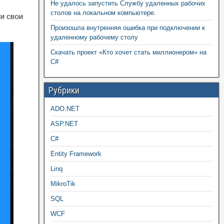
Не удалось запустить Службу удаленных рабочих
столов на локальном компьютере.
ти свои
Произошла внутренняя ошибка при подключении к
удаленному рабочему столу
Скачать проект «Кто хочет стать миллионером» на
C#
Рубрики
ADO.NET
ASP.NET
C#
Entity Framework
Linq
MikroTik
SQL
WCF