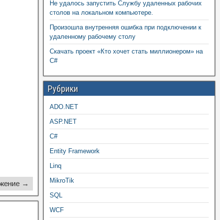
Не удалось запустить Службу удаленных рабочих
столов на локальном компьютере.
Произошла внутренняя ошибка при подключении к
удаленному рабочему столу
Скачать проект «Кто хочет стать миллионером» на
C#
Рубрики
ADO.NET
ASP.NET
C#
Entity Framework
Linq
MikroTik
жение →
SQL
WCF