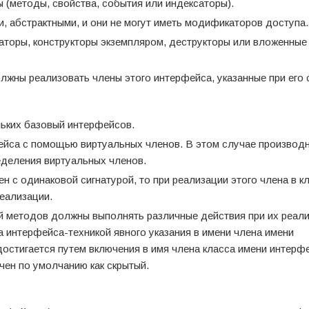
 (методы, свойства, события или индексаторы).
, абстрактными, и они не могут иметь модификаторов доступа.
аторы, конструкторы экземпляром, деструкторы или вложенные
олжны реализовать члены этого интерфейса, указанные при его 
ьких базовый интерфейсов.
ейса с помощью виртуальных членов. В этом случае производ
еделения виртуальных членов.
 с одинаковой сигнатурой, то при реализации этого члена в к
еализации.
й методов должны выполнять различные действия при их реали
 интерфейса-техникой явного указания в имени члена имени
остигается путем включения в имя члена класса имени интерф
чен по умолчанию как скрытый.