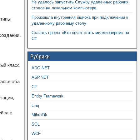
Не удалось запустить Службу удаленных рабочих
столов на локальном компьютере.
Произошла внутренняя ошибка при подключении к
 типы
удаленному рабочему столу
Скачать проект «Кто хочет стать миллионером» на
создании.
C#
Рубрики
ный класс
ADO.NET
ASP.NET
лассе оба
C#
Entity Framework
зации,
Linq
ейса с
MikroTik
SQL
WCF