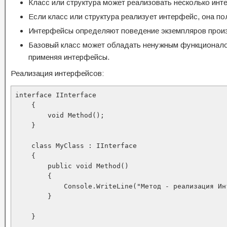
Класс или структура может реализовать несколько ин
Если класс или структура реализует интерфейс, она по
Интерфейсы определяют поведение экземпляров произ
Базовый класс может обладать ненужным функционалом
применяя интерфейсы.
Реализация интерфейсов:
interface IInterface

    {

        void Method();

    }

    class MyClass : IInterface

    {

        public void Method()

        {

            Console.WriteLine("Метод - реализация Инт
        }

    }
