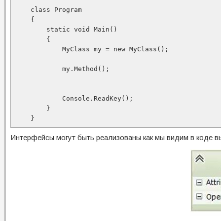
    class Program

    {

        static void Main()

        {

            MyClass my = new MyClass();

            my.Method();

            Console.ReadKey();

        }

    }
Интерфейсы могут быть реализованы как мы видим в коде вы