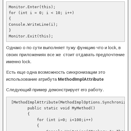
Monitor.Enter(this);

for (int i = 0; i < 10; i++)

{

Console.WriteLine(i);

}

Monitor.Exit(this);
Однако о по сути выполняет тужу функцию что и lock, в
своих приложениях все же стоит отдавать предпочтение
именно lock.
Есть еще одна возможность синхронизации это
использование атрибута
MethodImplAttribute
Следующий пример демонстрирует его работу.
 [MethodImplAttribute(MethodImplOptions.Synchronized)
        public static void MyMethod()

        {

            for (int i=0; i<100;i++)

            {
