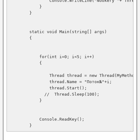
                Console.WriteLine("Nookery "+ Thread
            }

        }

        static void Main(string[] args)

        {

            for(int i=0; i<5; i++)

            {

                Thread thread = new Thread(MyMethod);
                thread.Name = "Поток№"+i;

                thread.Start();

              //  Thread.Sleep(100);

            }

            Console.ReadKey();

        }