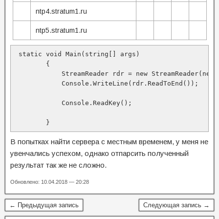
ntp4.stratum1.ru
ntp5.stratum1.ru
 static void Main(string[] args)

        {

            StreamReader rdr = new StreamReader(new 
            Console.WriteLine(rdr.ReadToEnd());

            Console.ReadKey();

        }
В попытках найти сервера с местным временем, у меня не
увенчались успехом, однако отпарсить полученный
результат так же не сложно.
Обновлено: 10.04.2018 — 20:28
← Предыдущая запись
Следующая запись →