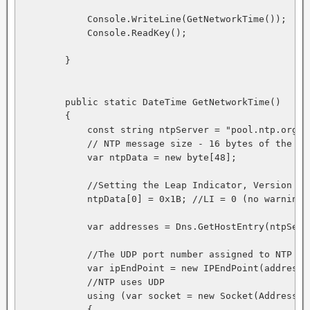
            Console.WriteLine(GetNetworkTime());

            Console.ReadKey();

        }

        public static DateTime GetNetworkTime()

        {

            const string ntpServer = "pool.ntp.org";

            // NTP message size - 16 bytes of the dig
            var ntpData = new byte[48];

            //Setting the Leap Indicator, Version Nu
            ntpData[0] = 0x1B; //LI = 0 (no warning)
            var addresses = Dns.GetHostEntry(ntpServe
            //The UDP port number assigned to NTP is 
            var ipEndPoint = new IPEndPoint(addresses
            //NTP uses UDP

            using (var socket = new Socket(AddressFa
            {
