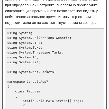
при определенной настройке, аналогично производят
синхронизацию времени и это позволяет нам видеть у
себя точное локальное время. Компьютер его сам
подводит если он не соответствует времени сервера.
using System;

using System.Collections.Generic;

using System.Linq;

using System.Text;

using System.Threading.Tasks;

using System.IO;

using System.Net;

using System.Net.Sockets;

namespace ConsoleApp7

{

    class Program

    {

        static void Main(string[] args)

        {
