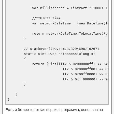
            var milliseconds = (intPart * 1000) + ((
            //**UTC** time

            var networkDateTime = (new DateTime(1900
            return networkDateTime.ToLocalTime();

        }

        // stackoverflow.com/a/3294698/162671

        static uint SwapEndianness(ulong x)

        {

            return (uint)(((x & 0x000000ff) << 24) +

                           ((x & 0x0000ff00) << 8) +

                           ((x & 0x00ff0000) >> 8) +

                           ((x & 0xff000000) >> 24));
        }

    }

Есть и более короткая версия программы, основана на