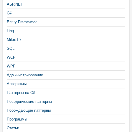
ASP.NET
C#
Entity Framework
Linq
MikroTik
SQL
WCF
WPF
Администрирование
Алгоритмы
Паттерны на C#
Поведенческие паттерны
Порождающие паттерны
Программы
Статьи