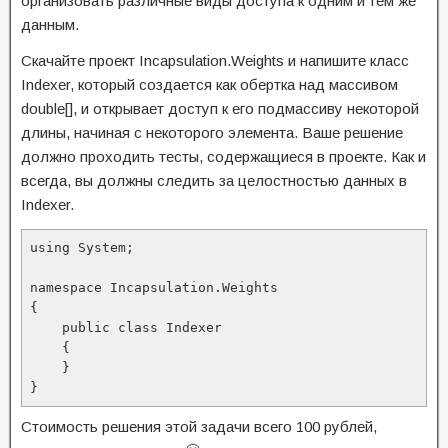
организовать различные виды доступа к одним и тем же
данным.
Скачайте проект Incapsulation.Weights и напишите класс
Indexer, который создается как обертка над массивом
double[], и открывает доступ к его подмассиву некоторой
длины, начиная с некоторого элемента. Ваше решение
должно проходить тесты, содержащиеся в проекте. Как и
всегда, вы должны следить за целостностью данных в
Indexer.
using System;

namespace Incapsulation.Weights

{

    public class Indexer

    {

    }

}
Стоимость решения этой задачи всего 100 рублей,